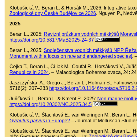
Klobušická V., Beran L. & Horsák M., 2026: Integrative taxo
Zoologické dny České Budějovice 2026
. Nguyen P., Nedvě
2025
Beran L., 2025:
Revizní průzkum vodních měkkýšů Moravské
https://doi.org/10.5817/MaB2025-24-37
Beran L., 2025:
Společenstva vodních měkkýšů NPP Řežabi
Monument with a focus on rare and endangered species]
. 
Čejka T., Beran L., Čiliak M., Coufal R., Horsáková V., Juř
Republics in 2024
. – Malacologica Bohemoslovaca, 24: 2
Jaszczyńska A., Grego J., Beran L., Hofman S., Falniowski
5716(2): 207–233
https://doi.org/10.11646/zootaxa.5716.2.
Juřičková L., Beran L. & Kment P., 2025:
Non-marine mollusc
https://doi.org/10.20302/NC.2025.34.5
Klobušická V., Šlachtová E., van Wieringen M., Beran L., 
Gyraulus parvus
in Europe?
– Journal of Molluscan Studies
Klobušická V., Šlachtová E., van Wieringen M., Beran L., 
plže
Gyraulus parvus
v Evropě. – In:
Zoologické dny Brno 