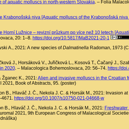
e of aquatic molluscs in north-western Slovakia
. – Folia Malacol
ce Krabonošská niva [Aquatic molluscs of the Krabonošská niva
e Horní Lužnice – revizní průzkum po více než 10 letech [Aquat
ovaca, 20: 1–8.
https://doi.org/10.5817/MaB2021-20-1
ski A., 2021: A new species of
Dalmatinella
Radoman, 1973 (Cae
áčková J., Horsáková V., Juřičková L., Kosová T., Čačaný J., Sz
in 2020
. – Malacologica Bohemoslovaca, 20: 56–74.
https://d
. & Žganec K., 2021:
Alien and invasive molluscs in the Croatian 
2021, Book of Abstracts, 95. (poster)
., Hlaváč J. Č., Nekola J. C. & Horsák M., 2021: Invasion at th
1–4671.
https://doi.org/10.1007/s10750-021-04668-w
 B., Hlaváč J. Č., Nekola J. C. & Horsák M., 2021:
Freshwater 
 Euromal 2021, 9th European Congress of Malacological Societi
ednáška)