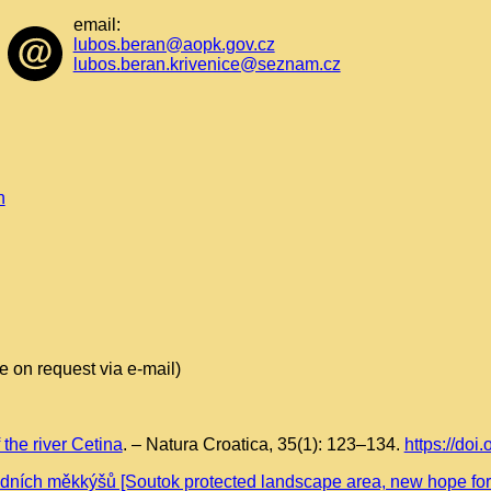
email:
lubos.beran@aopk.gov.cz
lubos.beran.krivenice@seznam.cz
n
e on request via e-mail)
 the river Cetina
. – Natura Croatica, 35(1): 123–134.
https://do
ních měkkýšů [Soutok protected landscape area, new hope for 