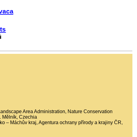
vaca
ts
ů
Landscape Area Administration, Nature Conservation
 Mělník, Czechia
o – Máchův kraj, Agentura ochrany přírody a krajiny ČR,