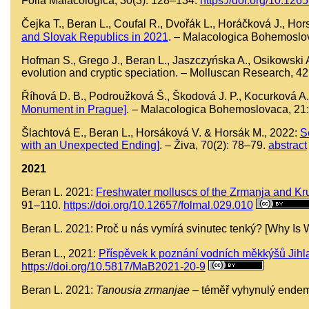
Folia Malacologica, 30(3): 128–134.
https://doi.org/10.126
Čejka T., Beran L., Coufal R., Dvořák L., Horáčková J., H
and Slovak Republics in 2021
. – Malacologica Bohemoslo
Hofman S., Grego J., Beran L., Jaszczyńska A., Osikowski 
evolution and cryptic speciation. – Molluscan Research, 4
Říhová D. B., Podroužková Š., Škodová J. P., Kocurková A.
Monument in Prague]
. – Malacologica Bohemoslovaca, 21
Šlachtová E., Beran L., Horsáková V. & Horsák M., 2022:
S
with an Unexpected Ending]
. – Živa, 70(2): 78–79.
abstract
2021
Beran L. 2021:
Freshwater molluscs of the Zrmanja and Krup
91–110.
https://doi.org/10.12657/folmal.029.010
Beran L. 2021: Proč u nás vymírá svinutec tenký? [Why Is 
Beran L., 2021:
Příspěvek k poznání vodních měkkýšů Jihlav
https://doi.org/10.5817/MaB2021-20-9
Beran L. 2021:
Tanousia zrmanjae
– téměř vyhynulý endemit