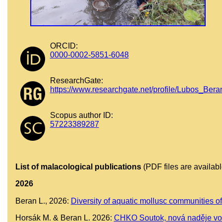
ORCID:
0000-0002-5851-6048
ResearchGate:
https://www.researchgate.net/profile/Lubos_Bera
Scopus author ID:
57223389287
List of malacological publications
(PDF files are availabl
2026
Beran L., 2026:
Diversity of aquatic mollusc communities of
Horsák M. & Beran L. 2026:
CHKO Soutok, nová naděje vod