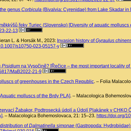
f the genus
Corbicula
(Bivalvia: Cyrenidae) from Lake Skadar in
měkkýšů řeky Turiec (Slovensko) [Diversity of aquatic molluscs of
023-22-13
 Beran L. & Horsák M., 2023:
Invasion history of
Gyraulus chinens
g/10.1007/s10750-023-05157-y
u
Pisidium
na Vysočině? [Řečice – the most important locality of
10.5817/MaB2022-21-9
olluscs of greenhouses in the Czech Republic
. – Folia Malacol
quatic molluscs of the Brdy PLA]
. – Malacologica Bohemoslov
zervací Žabakor, Podtrosecká údolí a Údolí Plakánek v CHKO Če
A]
. – Malacologica Bohemoslovaca, 21: 15–23.
https://doi.org
distribution of
Dalmatinella simonae
(Gastropoda: Hydrobiidae) in