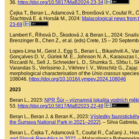
36.
https://doi.org/10.5817/MaB2024-23-34
Čejka T., Beran L., Adamcová T., Bronišová V., Coufal R., 
Šlachtová E. & Horsák M., 2024:
Malacological news from 
23-69
Lambert F., Říhová D., Škodová J. & Beran L., 2024: Snails 
Brenzinger B., Chen Z., et al. (eds) Crete, 15 – 20 Septemb
Lopes-Lima M., Geist J., Egg S., Beran L., Bikashvili A., 
Gonçalves D. V., Gürlek M. E., Johnson N. A., Karaouzas I., 
Riccardi N., Sell J., Schneider L. D., Shumka S., Sîrbu I., S
Varandas S., Veríssimo J., Vikhrev I. V., Woschitz G., Zając
morphological characterisation of the
Unio crassus
species 
108046.
https://doi.org/10.1016/j.ympev.2024.108046
2023
Beran L., 2023:
NPR Šúr – významná lokalita vodních měkký
53.
https://doi.org/10.5817/MaB2023-22-48
Beran L., Beran J. & Beran K., 2023:
Výsledky faunistickéh
the Šumava National Park in 2021–2022]
. – Silva Gabreta,
Beran L., Čejka T., Adamcová T., Coufal R., Čačaný J., Hor
and Slovak Republics in 2022
. – Malacologica Bohemoslo