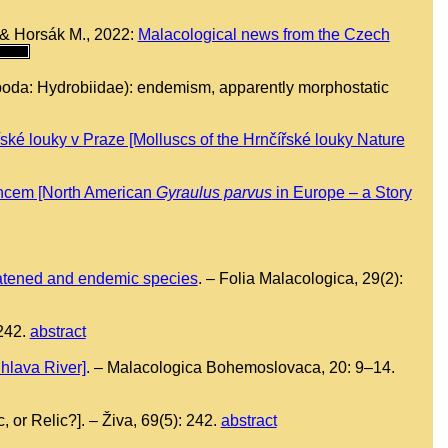
. & Horsák M., 2022:
Malacological news from the Czech
a: Hydrobiidae): endemism, apparently morphostatic
ké louky v Praze [Molluscs of the Hrnčířské louky Nature
oncem [North American
Gyraulus parvus
in Europe – a Story
reatened and endemic species
. – Folia Malacologica, 29(2):
–242.
abstract
ihlava River]
. – Malacologica Bohemoslovaca, 20: 9–14.
 or Relic?]. – Živa, 69(5): 242.
abstract