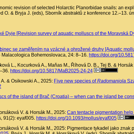
nomic revision of selected Holarctic Planorbidae snails: an expl
d O. & Bryja J. (eds), Sborník abstraktů z konference 12.–13. 
 Dyje [Revision survey of aquatic molluscs of the Moravská Dy
nec se zaměřením na vzácné a ohrožené druhy [Aquatic mollus
– Malacologica Bohemoslovaca, 24: 8–16.
https://doi.org/10.5
ičková L., Kocurková A., Maňas M., Říhová D. B., Tej B. & Horsák
4–36.
https://doi.org/10.5817/MaB2025-24-24
 A. & Osikowski A., 2025:
Five new species of
Radomaniola
Sza
2
s of the island of Brač (Croatia) – when can the island be con
Horsáková V. & Horsák M., 2025:
Can tentacle pigmentation help 
, 91(2): eyaf005.
https://doi.org/10.1093/mollus/eyaf005
Horsáková V. & Horsák M., 2025: Pigmentace tykadel jako znak 
2025
. Bryja J., Horsák M. & Horsáková V. (eds), Sborník abstra