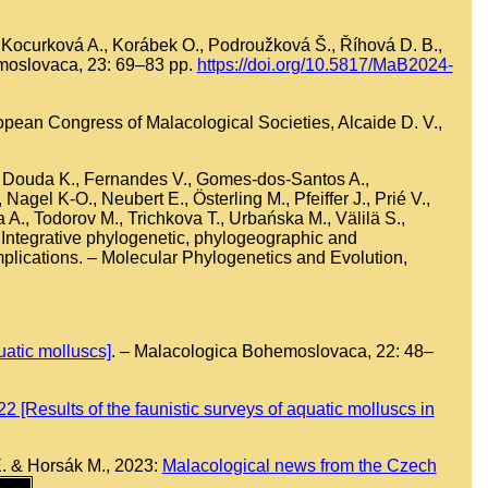
., Kocurková A., Korábek O., Podroužková Š., Říhová D. B.,
moslovaca, 23: 69–83 pp.
https://doi.org/10.5817/MaB2024-
ropean Congress of Malacological Societies, Alcaide D. V.,
A., Douda K., Fernandes V., Gomes-dos-Santos A.,
agel K-O., Neubert E., Österling M., Pfeiffer J., Prié V.,
a A., Todorov M., Trichkova T., Urbańska M., Välilä S.,
4: Integrative phylogenetic, phylogeographic and
mplications. – Molecular Phylogenetics and Evolution,
atic molluscs]
. – Malacologica Bohemoslovaca, 22: 48–
Results of the faunistic surveys of aquatic molluscs in
E. & Horsák M., 2023:
Malacological news from the Czech