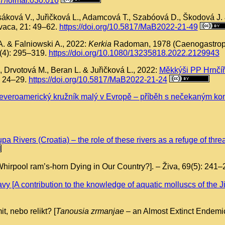
57/folmal.030.016
orsáková V., Juřičková L., Adamcová T., Szabóová D., Škodová J
vaca, 21: 49–62.
https://doi.org/10.5817/MaB2022-21-49
A. & Falniowski A., 2022:
Kerkia
Radoman, 1978 (Caenogastropod
2(4): 295–319.
https://doi.org/10.1080/13235818.2022.2129943
, Drvotová M., Beran L. & Juřičková L., 2022:
Měkkýši PP Hrnčířs
: 24–29.
https://doi.org/10.5817/MaB2022-21-24
everoamerický kružník malý v Evropě – příběh s nečekaným k
a Rivers (Croatia) – the role of these rivers as a refuge of th
Whirpool ram’s-horn Dying in Our Country?]. – Živa, 69(5): 241
y [A contribution to the knowledge of aquatic molluscs of the J
, nebo relikt? [
Tanousia zrmanjae
– an Almost Extinct Endemic,