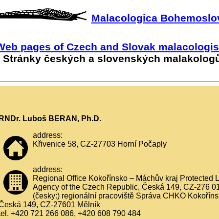
Malacologica Bohemoslo
Web pages of Czech and Slovak malacologis
Stránky českých a slovenských malakolog
RNDr. Luboš BERAN, Ph.D.
address:
Křivenice 58, CZ-27703 Horní Počaply
address:
Regional Office Kokořínsko – Máchův kraj Protected 
Agency of the Czech Republic, Česká 149, CZ-276 01
(česky:) regionální pracoviště Správa CHKO Kokořínsk
Česká 149, CZ-27601 Mělník
tel. +420 721 266 086, +420 608 790 484