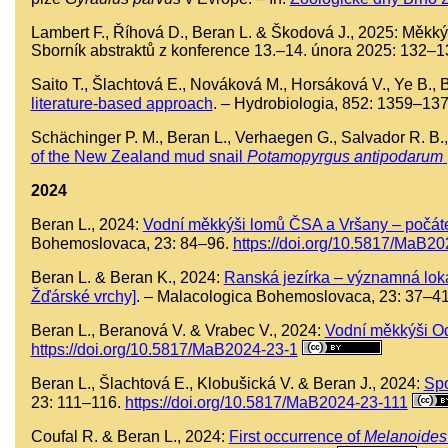
Lambert F., Říhová D., Beran L. & Škodová J., 2025: Měkký
Sborník abstraktů z konference 13.–14. února 2025: 132–13
Saito T., Šlachtová E., Nováková M., Horsáková V., Ye B.,
literature-based approach
. – Hydrobiologia, 852: 1359–13
Schächinger P. M., Beran L., Verhaegen G., Salvador R. B.
of the New Zealand mud snail
Potamopyrgus antipodarum
2024
Beran L., 2024:
Vodní měkkýši lomů ČSA a Vršany – počátek
Bohemoslovaca, 23: 84–96.
https://doi.org/10.5817/MaB2
Beran L. & Beran K., 2024:
Ranská jezírka – významná lokal
Žďárské vrchy]
. – Malacologica Bohemoslovaca, 23: 37–4
Beran L., Beranová V. & Vrabec V., 2024:
Vodní měkkýši Od
https://doi.org/10.5817/MaB2024-23-1
Beran L., Šlachtová E., Klobušická V. & Beran J., 2024:
Spo
23: 111–116.
https://doi.org/10.5817/MaB2024-23-111
Coufal R. & Beran L., 2024:
First occurrence of
Melanoides 