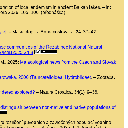
oration of local endemism in ancient Balkan lakes. – In:
února 2026: 105–106. (přednáška)
je]
. – Malacologica Bohemoslovaca, 24: 37–42.
c communities of the Řežabinec National Natural
817/MaB2025-24-8
 M., 2025:
Malacological news from the Czech and Slovak
rowska, 2006 (Truncatelloidea: Hydrobiidae)
. – Zootaxa,
sidered explored?
– Natura Croatica, 34(1): 9–36.
distinguish between non-native and native populations of
pro rozlišení původních a zavlečených populací vodního
ktů z konference 13.–14. února 2025: 111. (přednáška)