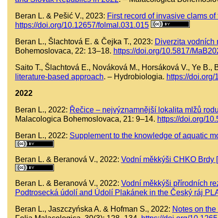
Beran L. & Pešić V., 2023:
First record of invasive clams o
https://doi.org/10.12657/folmal.031.015
Beran L., Šlachtová E. & Čejka T., 2023:
Diverzita vodních 
Bohemoslovaca, 22: 13–18.
https://doi.org/10.5817/MaB2
Saito T., Šlachtová E., Nováková M., Horsáková V., Ye B.,
literature-based approach
. – Hydrobiologia.
https://doi.or
2022
Beran L., 2022:
Řečice – nejvýznamnější lokalita mlžů rod
Malacologica Bohemoslovaca, 21: 9–14.
https://doi.org/
Beran L., 2022:
Supplement to the knowledge of aquatic m
Beran L. & Beranová V., 2022:
Vodní měkkýši CHKO Brdy [A
Beran L. & Beranová V., 2022:
Vodní měkkýši přírodních re
Podtrosecká údolí and Údolí Plakánek in the Český ráj PL
Beran L., Jaszczyńska A. & Hofman S., 2022:
Notes on the 