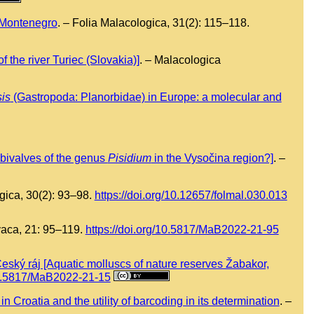
 Montenegro
. – Folia Malacologica, 31(2): 115–118.
 the river Turiec (Slovakia)]
. – Malacologica
is
(Gastropoda: Planorbidae) in Europe: a molecular and
 bivalves of the genus
Pisidium
in the Vysočina region?]
. –
ogica, 30(2): 93–98.
https://doi.org/10.12657/folmal.030.013
aca, 21: 95–119.
https://doi.org/10.5817/MaB2022-21-95
ský ráj [Aquatic molluscs of nature reserves Žabakor,
/10.5817/MaB2022-21-15
 Croatia and the utility of barcoding in its determination
. –