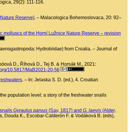
ogica, 29(2): 111-116.
 Nature Reserve]
. – Malacologica Bohemoslovaca, 20: 92–
ic molluscs of the Horní Lužnice Nature Reserve – revision
nogastropoda: Hydrobiidae) from Croatia. – Journal of
abóová D., Říhová D., Tej B. & Horsák M., 2021:
oi.org/10.5817/MaB2021-20-56
freshwaters
. – In: Jelaska S. D. (ed.), 4. Croatian
e population level: a story of the freshwater snails
snails
Gyraulus parvus
(Say, 1817) and
G. laevis
(Alder,
es, Douda K., Escobar-Calderón F. & Vodáková B. (eds),