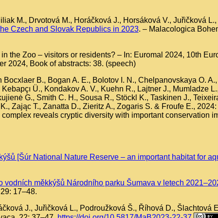
Čiliak M., Drvotová M., Horáčková J., Horsáková V., Juřičková L
the Czech and Slovak Republics in 2023
. – Malacologica Bohe
in the Zoo – visitors or residents? – In: Euromal 2024, 10th Eu
er 2024, Book of abstracts: 38. (speech)
Van Bocxlaer B., Bogan A. E., Bolotov I. N., Chelpanovskaya O. 
Kebapçı Ü., Kondakov A. V., Kuehn R., Lajtner J., Mumladze L., N
kujienė G., Smith C. H., Sousa R., Stöckl K., Taskinen J., Teixeir
 K., Zając T., Zanatta D., Zieritz A., Zogaris S. & Froufe E., 202
complex reveals cryptic diversity with important conservation i
šů [Šúr National Nature Reserve – an important habitat for aqu
o vodních měkkýšů Národního parku Šumava v letech 2021–2022 [
 29: 17–48.
áčková J., Juřičková L., Podroužková Š., Říhová D., Šlachtová 
vaca, 22: 37–47.
https://doi.org/10.5817/MaB2023-22-37