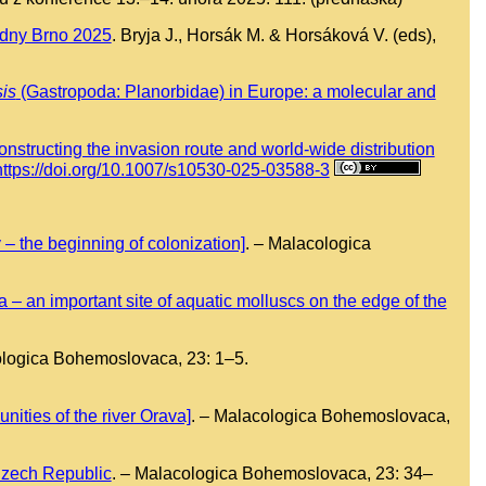
 dny Brno 2025
. Bryja J., Horsák M. & Horsáková V. (eds),
is
(Gastropoda: Planorbidae) in Europe: a molecular and
constructing the invasion route and world-wide distribution
https://doi.org/10.1007/s10530-025-03588-3
 the beginning of colonization]
. – Malacologica
– an important site of aquatic molluscs on the edge of the
ologica Bohemoslovaca, 23: 1–5.
ties of the river Orava]
. – Malacologica Bohemoslovaca,
 Czech Republic
. – Malacologica Bohemoslovaca, 23: 34–