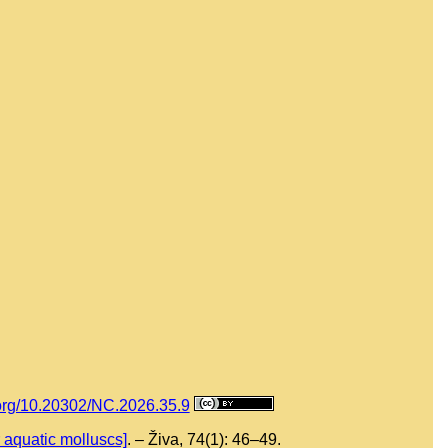
i.org/10.20302/NC.2026.35.9
aquatic molluscs]
. – Živa, 74(1): 46–49.