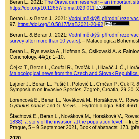
Beran L., 2021:
The Orava dam reservoir – an important sit
https://doi.org/10.12657/folmal.029.011
Beran L. & Beran J., 2021:
Vodní měkkýši přírodní rezerva
97.
https://doi.org/10.5817/MaB2021-20-92
Beran L. & Beran J., 2021:
Vodní měkkýši přírodní rezervac
survey after more than 10 years]
. – Malacologica Bohemosl
Beran L., Rysiewska A., Hofman S., Osikowski A. & Falniow
Conchology, 44(1): 1–10.
Čejka T., Beran L., Coufal R., Dvořák L., Hlaváč J. Č., Hor
Malacological news from the Czech and Slovak Republics 
Lajtner J., Beran L., Pušić I., Polović L., Crnčan P., Ćuk R
Symposium on Invasive Species, Zagreb, Croatia, 29-30. XI 
Lorencová E., Beran L., Nováková M., Horsáková V., Rowson B
Gyraulus parvus
and
G. laevis
. – Hydrobiologia, 848: 466
Šlachtová E., Beran L., Nováková M., Horsáková V., Rowson
1838): a story of the invasion at the population level
. – In:
Prague, 5 – 9 September 2021, Book of abstracts: 173. (př
2020