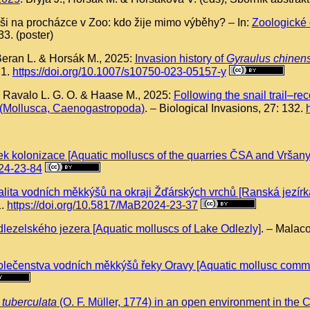
ši na procházce v Zoo: kdo žije mimo výběhy? – In:
Zoologické
3. (poster)
 Beran L. & Horsák M., 2025:
Invasion history of
Gyraulus chinens
71.
https://doi.org/10.1007/s10750-023-05157-y
, Ravalo L. G. O. & Haase M., 2025:
Following the snail trail–re
(Mollusca, Caenogastropoda)
. – Biological Invasions, 27: 132.
 kolonizace [Aquatic molluscs of the quarries ČSA and Vršany –
024-23-84
ita vodních měkkýšů na okraji Žďárských vrchů [Ranská jezírka 
1.
https://doi.org/10.5817/MaB2024-23-37
lezelského jezera [Aquatic molluscs of Lake Odlezly]
. – Malac
lečenstva vodních měkkýšů řeky Oravy [Aquatic mollusc communi
tuberculata
(O. F. Müller, 1774) in an open environment in the