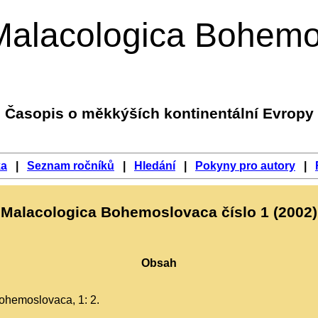
Malacologica Bohemo
Časopis o měkkýších kontinentální Evropy
ka
|
Seznam ročníků
|
Hledání
|
Pokyny pro autory
|
Malacologica Bohemoslovaca číslo 1 (2002)
Obsah
ohemoslovaca, 1: 2.