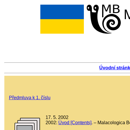
Úvodní strán
Předmluva k 1. číslu
17. 5. 2002
2002:
Úvod [Contents]
. – Malacologica B