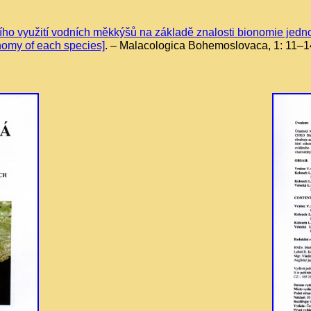
ího využití vodních měkkýšů na základě znalosti bionomie jednot
nomy of each species]
. – Malacologica Bohemoslovaca, 1: 11–1