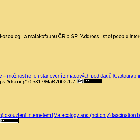
kozoologii a malakofaunu ČR a SR [Address list of people int
e – možnost jejich stanovení z mapových podkladů [Cartographic
tps://doi.org/10.5817/MaB2002-1-7
) okouzlení internetem [Malacology and (not only) fascination by