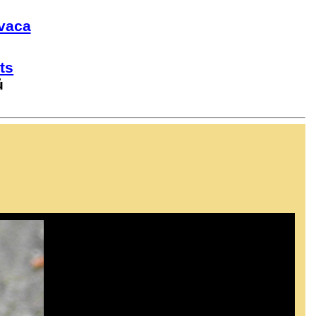
vaca
ts
ů