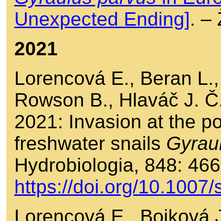
Unexpected Ending]
. –
2021
Lorencová E., Beran L.
Rowson B., Hlaváč J. Č.
2021: Invasion at the po
freshwater snails
Gyrau
Hydrobiologia, 848: 46
https://doi.org/10.100
Lorencová E., Bojková 