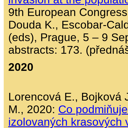
9th European Congress 
Douda K., Escobar-Cald
(eds), Prague, 5 – 9 S
abstracts: 173. (předná
2020
Lorencová E., Bojková 
M., 2020:
Co podmiňuje 
izolovaných krasových 