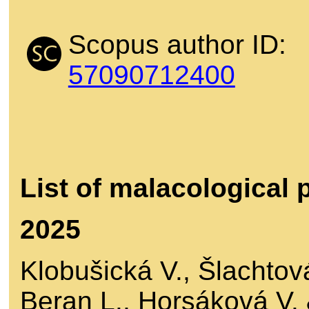
Scopus author ID:
57090712400
List of malacological 
2025
Klobušická V., Šlachtov
Beran L., Horsáková V.