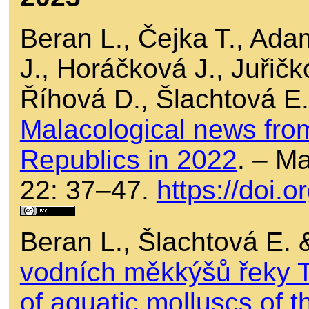
Beran L., Čejka T., Ada
J., Horáčková J., Juřič
Říhová D., Šlachtová E
Malacological news fro
Republics in 2022
. – M
22: 37–47.
https://doi
Beran L., Šlachtová E. 
vodních měkkýšů řeky Tu
of aquatic molluscs of th