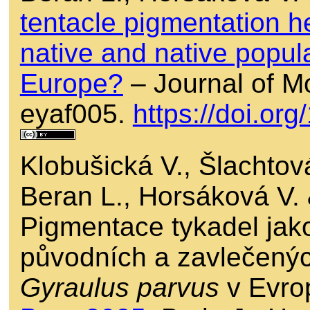
tentacle pigmentation h
native and native popul
Europe?
– Journal of Mo
eyaf005.
https://doi.or
Klobušická V., Šlachtov
Beran L., Horsáková V.
Pigmentace tykadel jako
původních a zavlečenýc
Gyraulus parvus
v Evrop