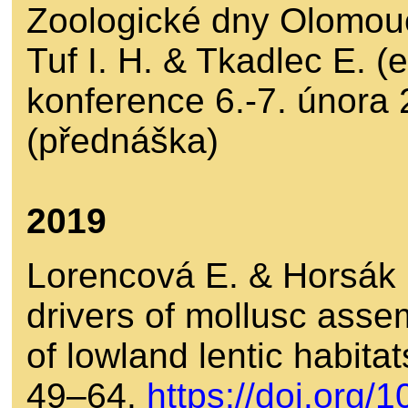
Zoologické dny Olomou
Tuf I. H. & Tkadlec E. (
konference 6.-7. února 
(přednáška)
2019
Lorencová E. & Horsák 
drivers of mollusc asse
of lowland lentic habitat
49–64.
https://doi.org