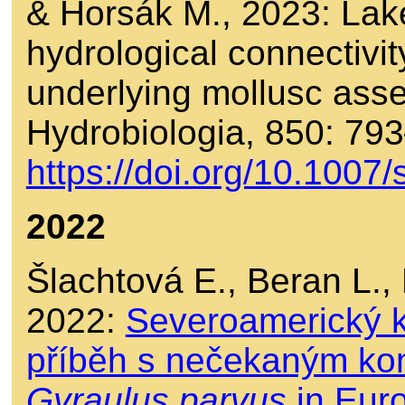
& Horsák M., 2023: Lake
hydrological connectiv
underlying mollusc asse
Hydrobiologia, 850: 79
https://doi.org/10.100
2022
Šlachtová E., Beran L.,
2022:
Severoamerický k
příběh s nečekaným ko
Gyraulus parvus
in Euro