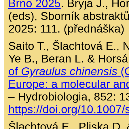
Brno 2025
. Bryja J., H
(eds), Sborník abstrakt
2025: 111. (přednáška)
Saito T., Šlachtová E.,
Ye B., Beran L. & Hors
of
Gyraulus chinensis
(G
Europe: a molecular and
– Hydrobiologia, 852: 
https://doi.org/10.100
Šlachtová E., Pliska D. 