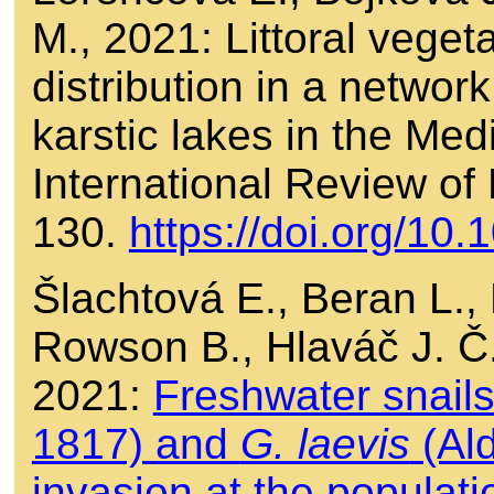
M., 2021: Littoral veget
distribution in a networ
karstic lakes in the Med
International Review of
130.
https://doi.org/10
Šlachtová E., Beran L.,
Rowson B., Hlaváč J. Č.
2021:
Freshwater snail
1817) and
G. laevis
(Ald
invasion at the populati