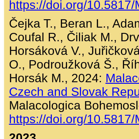
https://doi.org/10.581
Čejka T., Beran L., Ada
Coufal R., Čiliak M., Dr
Horsáková V., Juřičková
O., Podroužková Š., Říh
Horsák M., 2024:
Malac
Czech and Slovak Repub
Malacologica Bohemosl
https://doi.org/10.581
2023