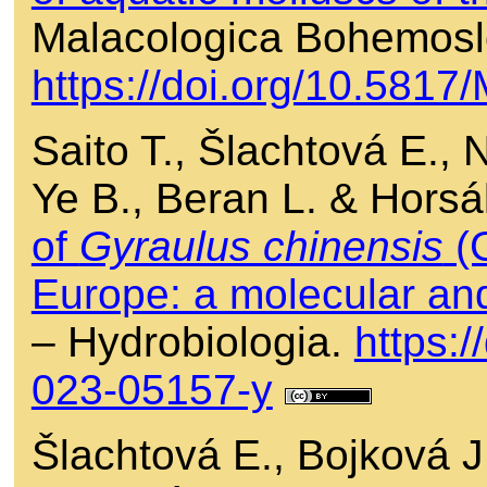
Malacologica Bohemosl
https://doi.org/10.581
Saito T., Šlachtová E.,
Ye B., Beran L. & Hors
of
Gyraulus chinensis
(G
Europe: a molecular and
– Hydrobiologia.
https:
023-05157-y
Šlachtová E., Bojková J