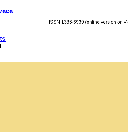
vaca
ISSN 1336-6939 (online version only)
ts
ů