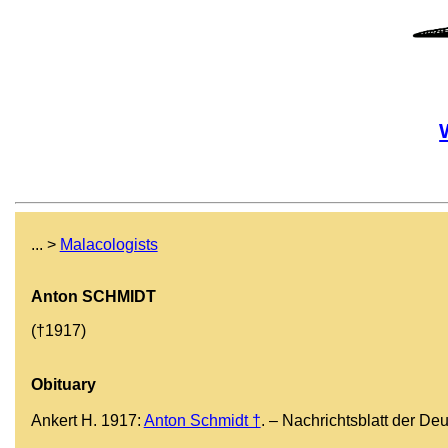
... >
Malacologists
Anton SCHMIDT
(†1917)
Obituary
Ankert H. 1917:
Anton Schmidt †
. – Nachrichtsblatt der D