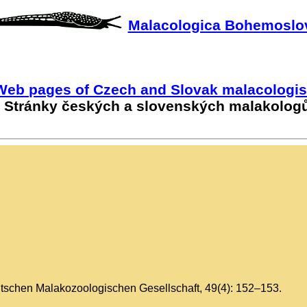
Malacologica Bohemoslo
Web pages of Czech and Slovak malacologis
Stránky českých a slovenských malakolog
eutschen Malakozoologischen Gesellschaft, 49(4): 152–153.