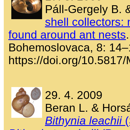
Páll-Gergely B. 
shell collectors:
found around ant nests
Bohemoslovaca, 8: 14–
https://doi.org/10.581
29. 4. 2009
Beran L. & Hors
Bithynia leachii
(