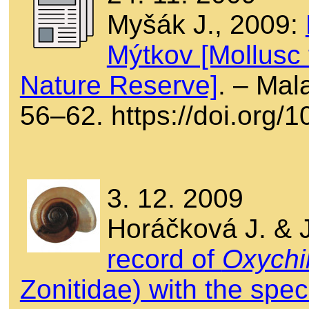
Myšák J., 2009:
Mýtkov [Mollusc
Nature Reserve]
. – Mal
56–62. https://doi.org
3. 12. 2009
Horáčková J. & J
record of
Oxychil
Zonitidae) with the spec