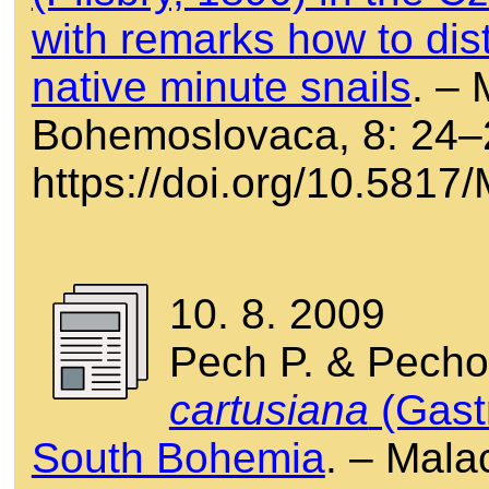
with remarks how to dis
native minute snails
. –
Bohemoslovaca, 8: 24–
https://doi.org/10.581
10. 8. 2009
Pech P. & Pecho
cartusiana
(Gast
South Bohemia
. – Mala