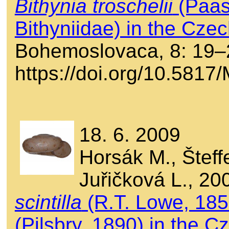
Bithynia troschelii
(Paas
Bithyniidae) in the Cze
Bohemoslovaca, 8: 19–
https://doi.org/10.581
18. 6. 2009
Horsák M., Šteffe
Juřičková L., 20
scintilla
(R.T. Lowe, 18
(Pilsbry, 1890) in the 