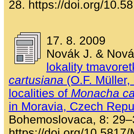
28. https://doi.org/10
17. 8. 2009
Novák J. & Nová
lokality tmavore
cartusiana
(O.F. Müller
localities of
Monacha ca
in Moravia, Czech Repub
Bohemoslovaca, 8: 29–
https://doi.org/10.581